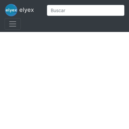
elyex