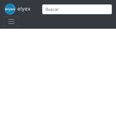
elyex