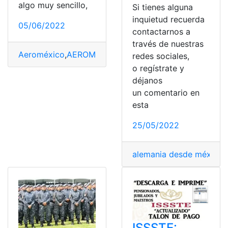
algo muy sencillo,
Si tienes alguna
inquietud recuerda
05/06/2022
contactarnos a
través de nuestras
Aeroméxico
,
AEROMÉXICO
,
alemania desde méxico
,
BB
redes sociales,
o regístrate y
déjanos
un comentario en
esta
25/05/2022
alemania desde méxico
,
ISSSTE: