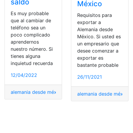
saldo
México
Es muy probable
Requisitos para
que al cambiar de
exportar a
teléfono sea un
Alemania desde
poco complicado
México. Si usted es
aprendernos
un empresario que
nuestro número. Si
desee comenzar a
tienes alguna
exportar es
inquietud recuerda
bastante probable
12/04/2022
26/11/2021
alemania desde méxico
,
BBVA México
,
ciudad de Méxi
alemania desde méxico
,