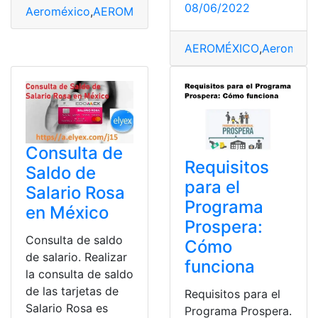
08/06/2022
Aeroméxico
,
AEROMÉXICO
,
alemania desde méxico
,
BB
AEROMÉXICO
,
Aeroméxi
Consulta de
Requisitos
Saldo de
para el
Salario Rosa
Programa
en México
Prospera:
Consulta de saldo
Cómo
de salario. Realizar
funciona
la consulta de saldo
de las tarjetas de
Requisitos para el
Salario Rosa es
Programa Prospera.