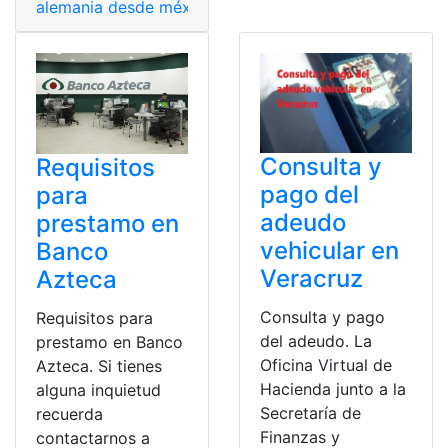
alemania desde méxico
,
BBVA México
,
ciudad de Méxi
Consulta y
Requisitos
pago del
para
adeudo
prestamo en
vehicular en
Banco
Veracruz
Azteca
Consulta y pago
Requisitos para
del adeudo. La
prestamo en Banco
Oficina Virtual de
Azteca. Si tienes
Hacienda junto a la
alguna inquietud
Secretaría de
recuerda
Finanzas y
contactarnos a