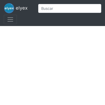
elyex