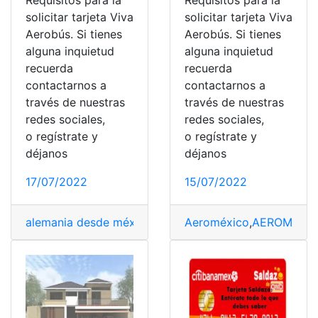
Requisitos para la
Requisitos para la
solicitar tarjeta Viva
solicitar tarjeta Viva
Aerobús. Si tienes
Aerobús. Si tienes
alguna inquietud
alguna inquietud
recuerda
recuerda
contactarnos a
contactarnos a
través de nuestras
través de nuestras
redes sociales,
redes sociales,
o regístrate y
o regístrate y
déjanos
déjanos
17/07/2022
15/07/2022
alemania desde méxico
,
BBVA México
Aeroméxico
,
AEROMÉXI