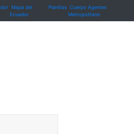
ador
Mapa del
Planillas
Cuerpo Agentes
Ecuador
Metropolitano