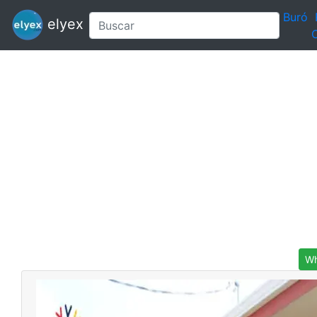
Buró
elyex
C
Wh