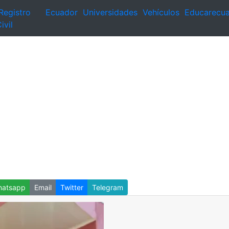
Registro
Ecuador
Universidades
Vehículos
Educarecu
ivil
atsapp
Email
Twitter
Telegram