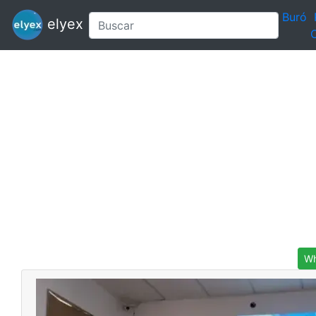
Buró
elyex
C
Wh