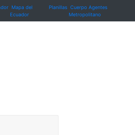
ador
Mapa del
Planillas
Cuerpo Agentes
Ecuador
Metropolitano