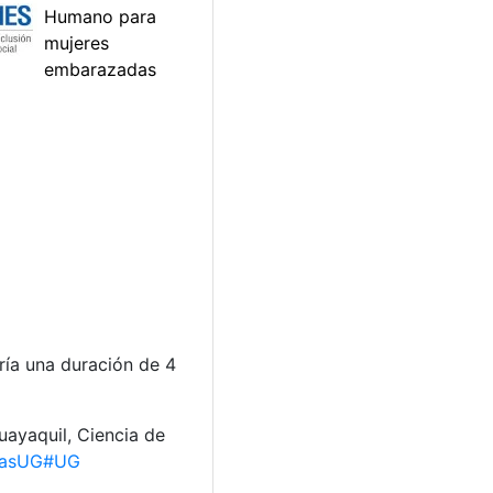
aría una duración de 4
uayaquil, Ciencia de
iasUG
#UG