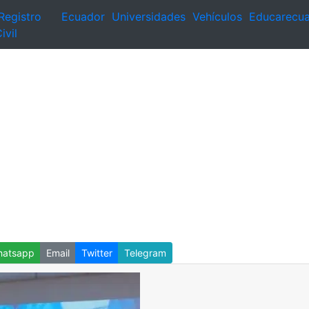
Registro
Ecuador
Universidades
Vehículos
Educarecu
ivil
atsapp
Email
Twitter
Telegram