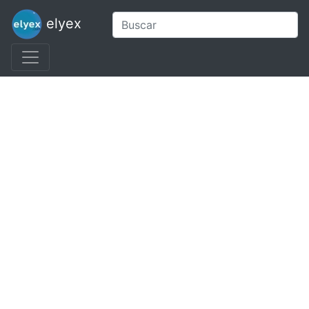
elyex