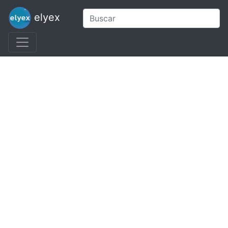
elyex