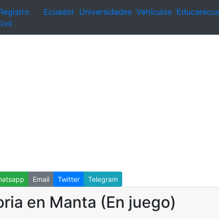
Registro
Ecuador
Universidades
Vehículos
Educarecu
ivil
atsapp
Email
Twitter
Telegram
oria en Manta (En juego)