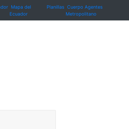
ador
Mapa del
Planillas
Cuerpo Agentes
Ecuador
Metropolitano