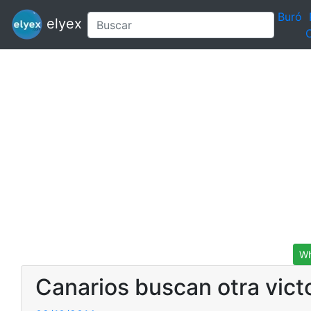
Buró
elyex
C
Wh
Canarios buscan otra vict