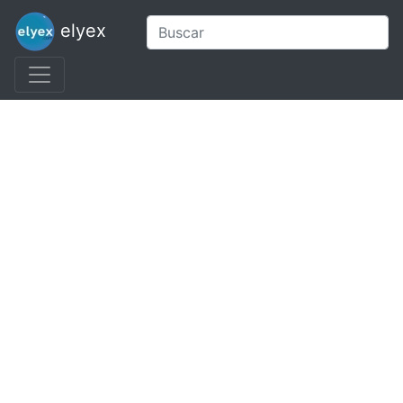
elyex