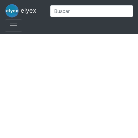
elyex