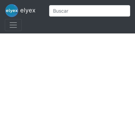
elyex