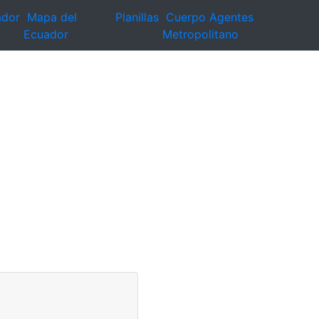
ador
Mapa del
Planillas
Cuerpo Agentes
Ecuador
Metropolitano