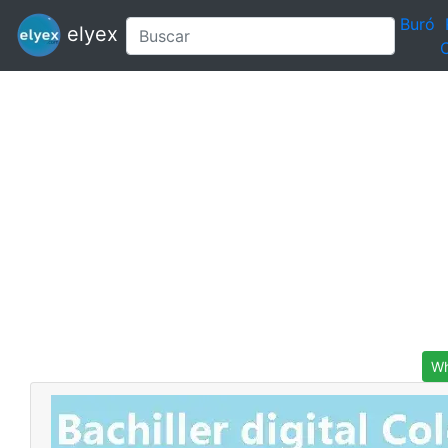
Buró
elyex
C
Wh