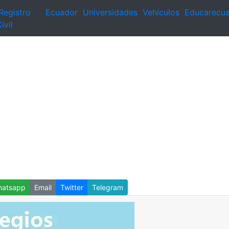
Registro
Ecuador
Universidades
Vehículos
Educarecu
ivil
atsapp
Email
Twitter
Telegram