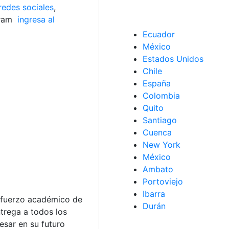
redes sociales
,
gram
ingresa al
Ecuador
México
Estados Unidos
Chile
España
Colombia
Quito
Santiago
Cuenca
New York
México
Ambato
Portoviejo
Ibarra
esfuerzo académico de
Durán
ntrega a todos los
esar en su futuro