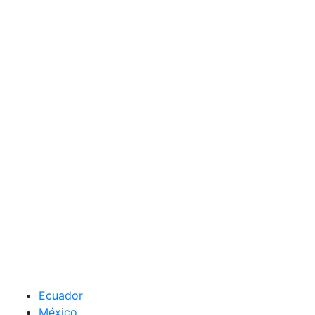
Ecuador
México