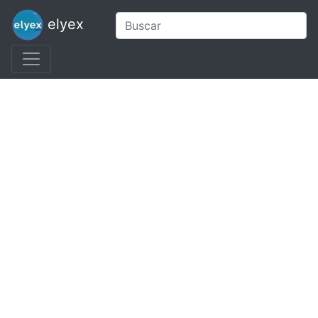
elyex