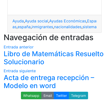
Ayuda
,
Ayuda social
,
Ayudas Económicas
,
España
,
Inm
onómicas
,
españa
,
inmigrantes
,
nacionalidades
,
sistema
Navegación de entradas
Entrada anterior
Libro de Matemáticas Resuelto
Solucionario
Entrada siguiente
Acta de entrega recepción –
Modelo en word
Whatsapp
Email
Twitter
Telegram