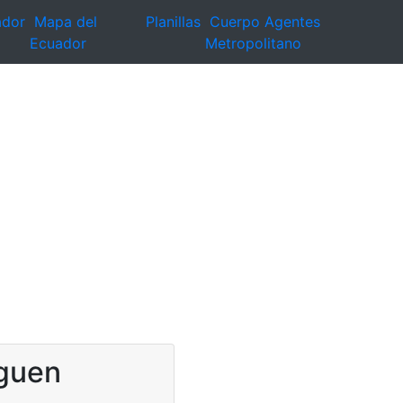
ador
Mapa del
Planillas
Cuerpo Agentes
Ecuador
Metropolitano
iguen