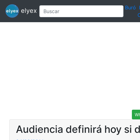
Buró
elyex
C
Wh
Audiencia definirá hoy si