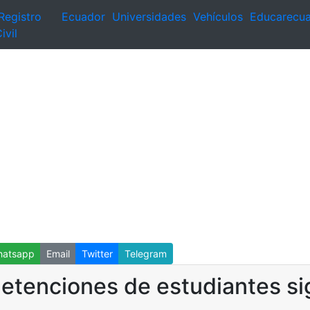
Registro
Ecuador
Universidades
Vehículos
Educarecu
ivil
atsapp
Email
Twitter
Telegram
 detenciones de estudiantes s