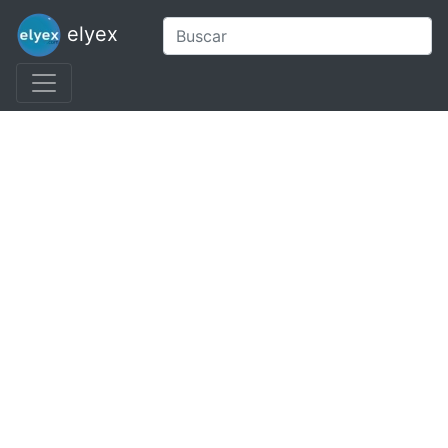
elyex