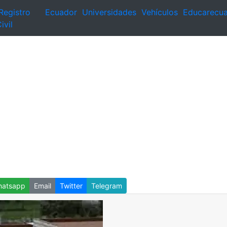
Registro
Ecuador
Universidades
Vehículos
Educarecu
ivil
atsapp
Email
Twitter
Telegram