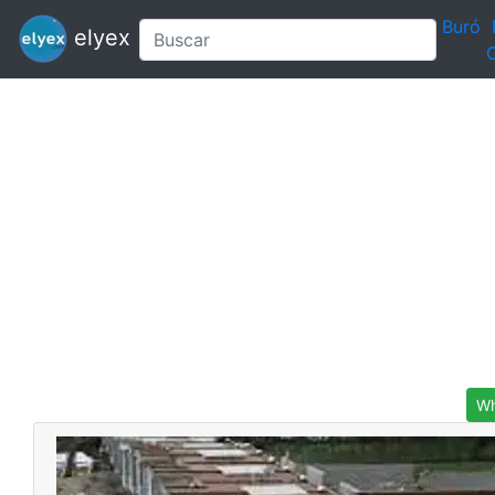
Buró
elyex
C
Wh