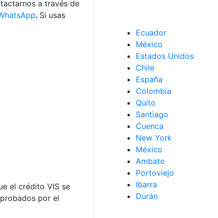
ntactarnos a través de
WhatsApp
.
Si usas
Ecuador
México
Estados Unidos
Chile
España
Colombia
Quito
Santiago
Cuenca
New York
México
Ambato
Portoviejo
Ibarra
e el crédito VIS se
Durán
aprobados por el