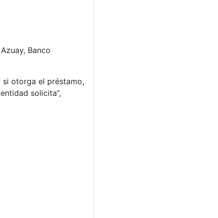
a Azuay, Banco
r si otorga el préstamo,
ntidad solicita”,