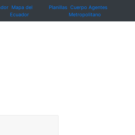
ador
Mapa del
Planillas
Cuerpo Agentes
Ecuador
Metropolitano