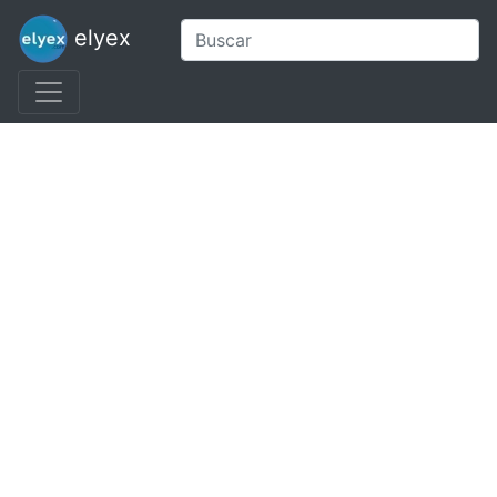
elyex