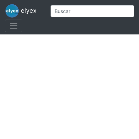
elyex