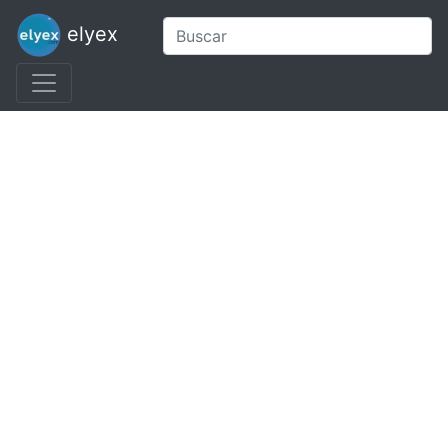
elyex