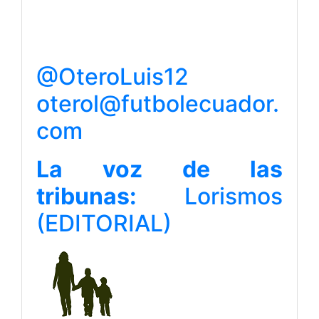
@OteroLuis12
oterol@futbolecuador.
com
La voz de las
tribunas:
Lorismos
(EDITORIAL)