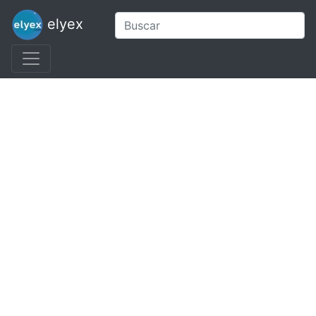
elyex