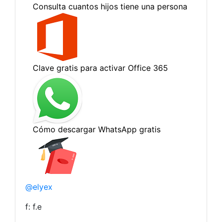
@elyex
f: f.e