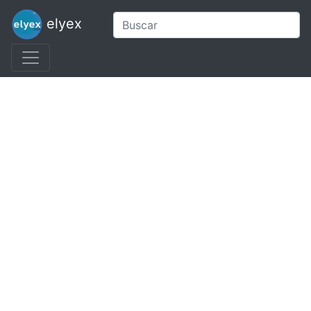
elyex