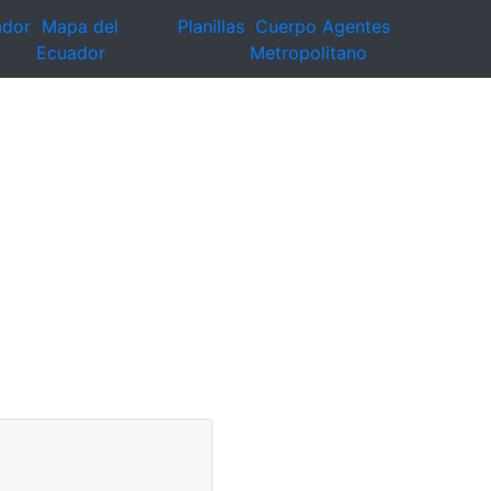
ador
Mapa del
Planillas
Cuerpo Agentes
Ecuador
Metropolitano