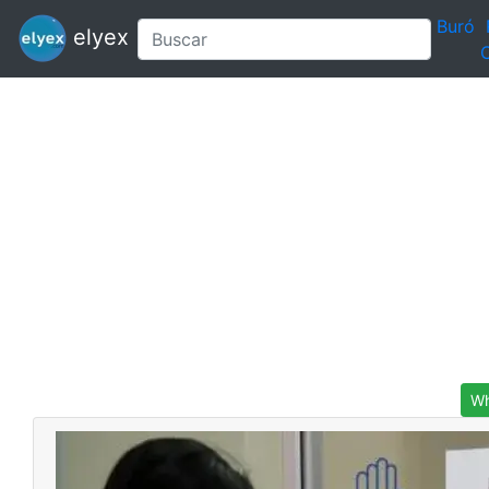
Buró
elyex
C
Wh