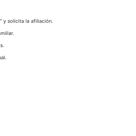
solicita la afiliación.
miliar.
s.
al.