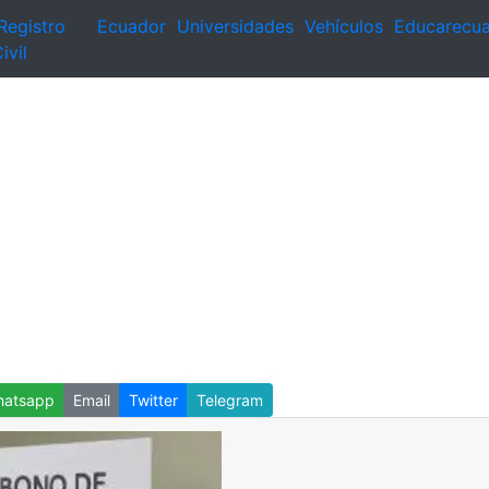
Registro
Ecuador
Universidades
Vehículos
Educarecu
ivil
atsapp
Email
Twitter
Telegram