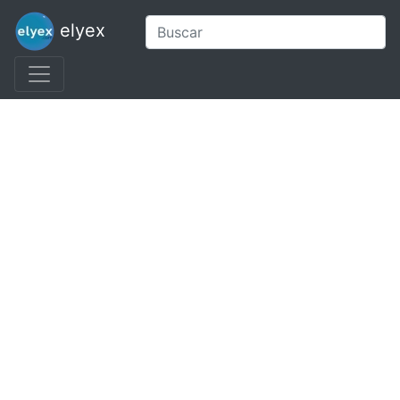
elyex