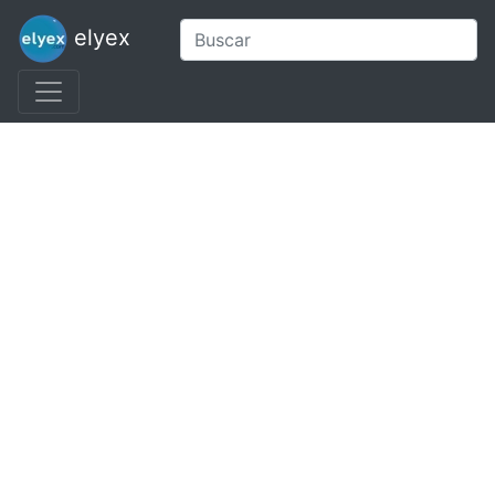
elyex