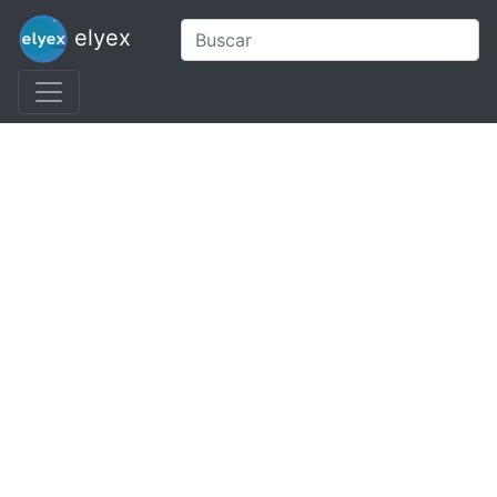
elyex