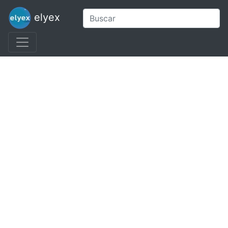
elyex