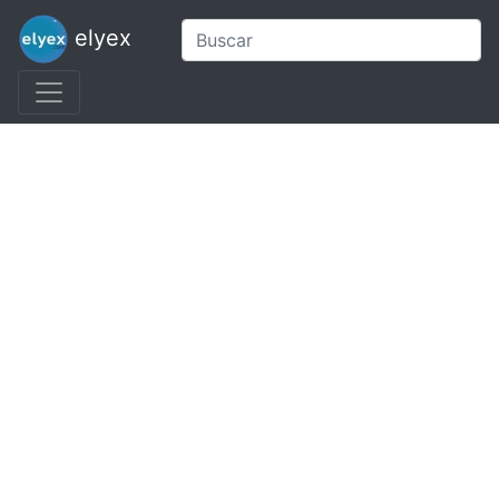
elyex