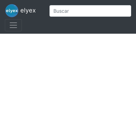
elyex