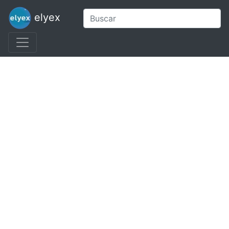
elyex