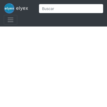
elyex