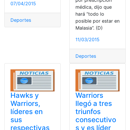
por prescripción
07/04/2015
médica, dijo que
hará “todo lo
Deportes
posible por estar en
Malasia”. (D)
11/03/2015
Deportes
Hawks y
Warriors
Warriors,
llegó a tres
líderes en
triunfos
sus
consecutivo
respectivas
s y es líder