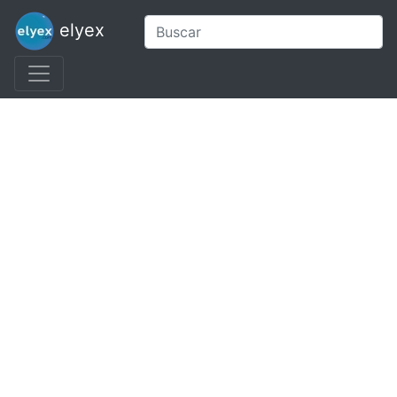
elyex