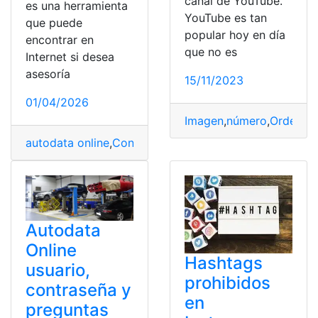
canal de YouTube.
es una herramienta
YouTube es tan
que puede
popular hoy en día
encontrar en
que no es
Internet si desea
asesoría
15/11/2023
01/04/2026
Imagen
,
número
,
Ordenad
autodata online
,
Contraseña
,
Preguntas
,
proceso creati
Autodata
Online
Hashtags
usuario,
prohibidos
contraseña y
en
preguntas