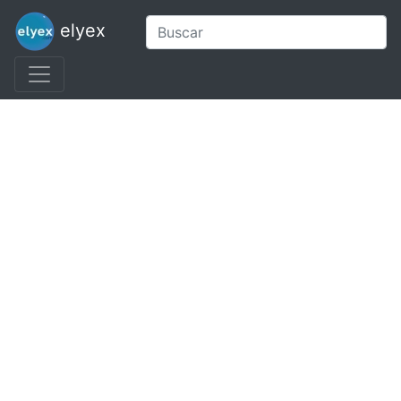
elyex