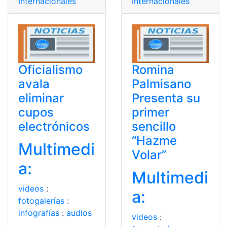
Internacionales
Internacionales
Oficialismo
Romina
avala
Palmisano
eliminar
Presenta su
cupos
primer
electrónicos
sencillo
“Hazme
Multimedi
Volar”
a:
Multimedi
videos
:
a:
fotogalerías
:
infografías
:
audios
videos
: