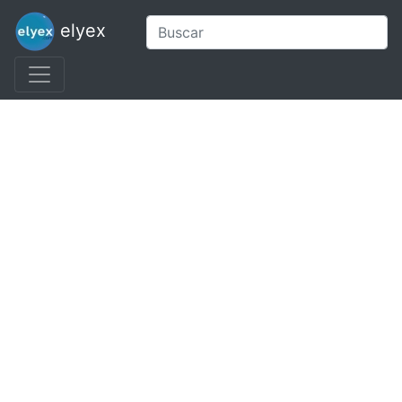
elyex