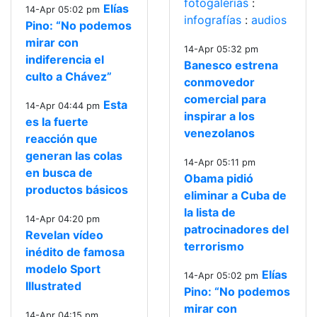
fotogalerías
:
Elías
14-Apr 05:02 pm
infografías
:
audios
Pino: “No podemos
mirar con
14-Apr 05:32 pm
indiferencia el
Banesco estrena
culto a Chávez”
conmovedor
comercial para
Esta
14-Apr 04:44 pm
inspirar a los
es la fuerte
venezolanos
reacción que
generan las colas
14-Apr 05:11 pm
en busca de
Obama pidió
productos básicos
eliminar a Cuba de
la lista de
14-Apr 04:20 pm
patrocinadores del
Revelan vídeo
terrorismo
inédito de famosa
modelo Sport
Elías
14-Apr 05:02 pm
Illustrated
Pino: “No podemos
mirar con
14-Apr 04:15 pm