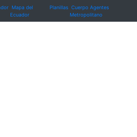
ador
Mapa del
Planillas
Cuerpo Agentes
Ecuador
Metropolitano