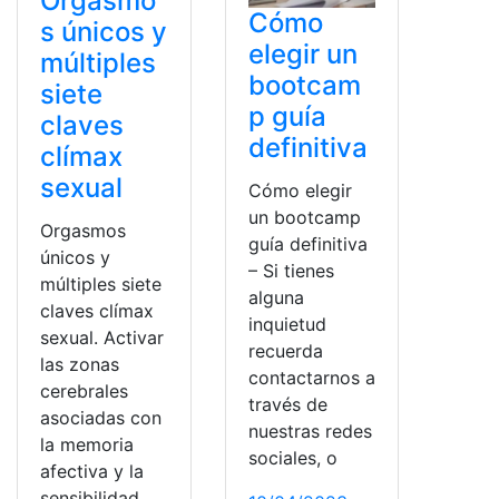
Orgasmo
Cómo
s únicos y
elegir un
múltiples
bootcam
siete
p guía
claves
definitiva
clímax
sexual
Cómo elegir
un bootcamp
Orgasmos
guía definitiva
únicos y
– Si tienes
múltiples siete
alguna
claves clímax
inquietud
sexual. Activar
recuerda
las zonas
contactarnos a
cerebrales
través de
asociadas con
nuestras redes
la memoria
sociales, o
afectiva y la
sensibilidad