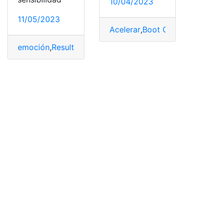
10/04/2023
11/05/2023
Acelerar
,
Boot Camp
,
costo
,
Du
emoción
,
Resultados
,
Salud
,
satisfacción
,
Sexo