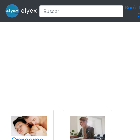
Buró
elyex
C