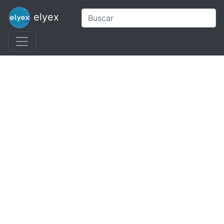
elyex