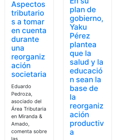
En su
Aspectos
plan de
tributario
gobierno,
s a tomar
Yaku
en cuenta
Pérez
durante
plantea
una
que la
reorganiz
salud y la
ación
educació
societaria
n sean la
Eduardo
base de
Pedroza,
la
asociado del
reorganiz
Área Tributaria
ación
en Miranda &
productiv
Amado,
a
comenta sobre
las