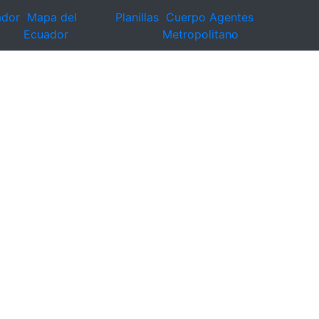
ador
Mapa del
Planillas
Cuerpo Agentes
Ecuador
Metropolitano