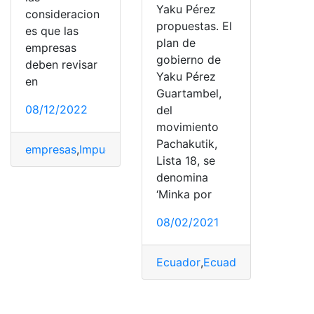
Yaku Pérez
consideracion
propuestas. El
es que las
plan de
empresas
gobierno de
deben revisar
Yaku Pérez
en
Guartambel,
08/12/2022
del
movimiento
Pachakutik,
empresas
,
Impuesto
,
Operaciones
,
reorganización
,
reorg
Lista 18, se
denomina
‘Minka por
08/02/2021
Ecuador
,
Ecuador
,
Elecciones
,