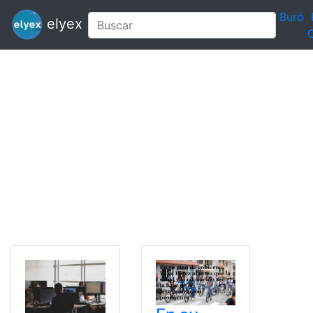
Buró
elyex
C