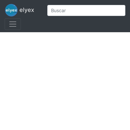
elyex