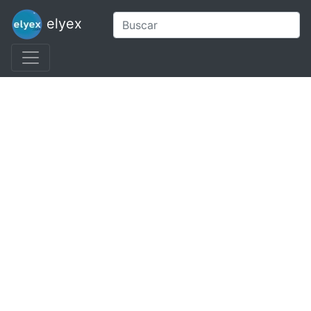
elyex