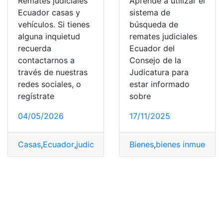
Remates judiciales
Aprende a utilizar el
Ecuador casas y
sistema de
vehículos. Si tienes
búsqueda de
alguna inquietud
remates judiciales
recuerda
Ecuador del
contactarnos a
Consejo de la
través de nuestras
Judicatura para
redes sociales, o
estar informado
regístrate
sobre
04/05/2026
17/11/2025
Casas
,
Ecuador
,
judiciales
,
Remates
Bienes
,
Remates Judiciales
,
bienes inmuebles
,
,