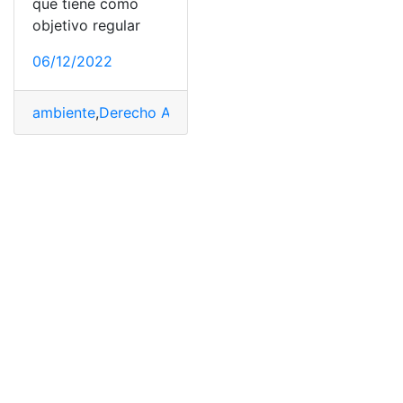
que tiene como
objetivo regular
06/12/2022
ambiente
,
Derecho Ambiental
,
Desventajas
,
Estudiar
,
Min