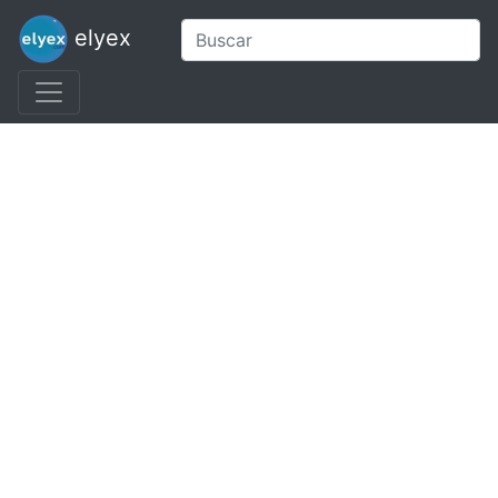
elyex