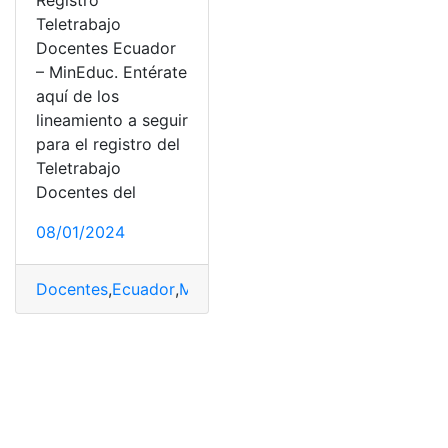
Registro
Teletrabajo
Docentes Ecuador
– MinEduc. Entérate
aquí de los
lineamiento a seguir
para el registro del
Teletrabajo
Docentes del
08/01/2024
Docentes
,
Ecuador
,
Ministerio de Educación
,
Registro
,
Te