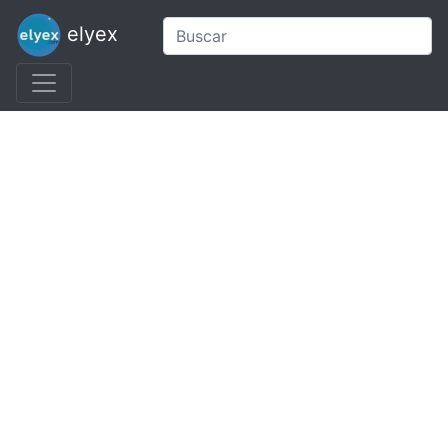
elyex