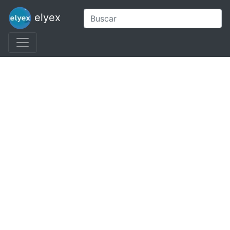
elyex