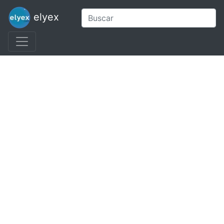
elyex