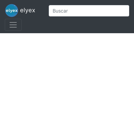
elyex