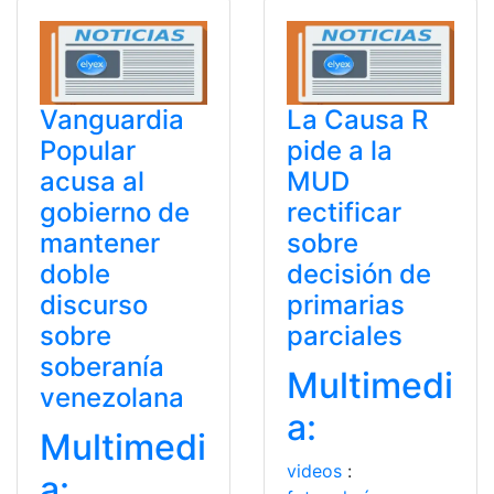
Vanguardia
La Causa R
Popular
pide a la
acusa al
MUD
gobierno de
rectificar
mantener
sobre
doble
decisión de
discurso
primarias
sobre
parciales
soberanía
Multimedi
venezolana
a:
Multimedi
videos
:
a: