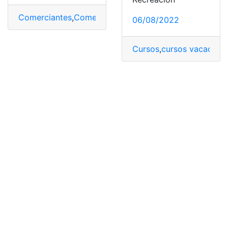
Comerciantes
,
Comercio
,
Economía de Mercado
,
Merca
06/08/2022
Cursos
,
cursos vacaciona