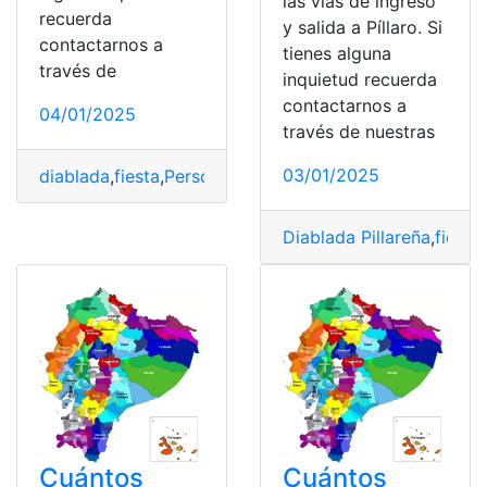
las vías de ingreso
recuerda
y salida a Píllaro. Si
contactarnos a
tienes alguna
través de
inquietud recuerda
contactarnos a
04/01/2025
través de nuestras
03/01/2025
diablada
,
fiesta
,
Personajes
,
Pillaro
Diablada Pillareña
,
fiesta
,
Cuántos
Cuántos