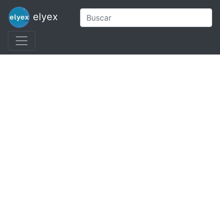
elyex