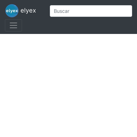
elyex