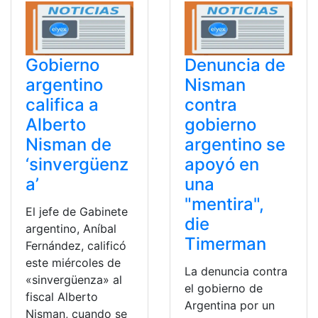
Gobierno
Denuncia de
argentino
Nisman
califica a
contra
Alberto
gobierno
Nisman de
argentino se
‘sinvergüenz
apoyó en
a’
una
"mentira",
El jefe de Gabinete
die
argentino, Aníbal
Timerman
Fernández, calificó
este miércoles de
La denuncia contra
«sinvergüenza» al
el gobierno de
fiscal Alberto
Argentina por un
Nisman, cuando se