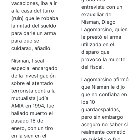
vacaciones, iba a ir
entrevista con un
a la casa del turro
exauxiliar de
(ruin) que le robaba
Nisman, Diego
la mitad del sueldo
Lagomarsino, quien
para darle un arma
le prestó el arma
para que se
utilizada en el
cuidara», añadió.
disparo que
provocó la muerte
Nisman, fiscal
del fiscal.
especial encargado
de la investigación
Lagomarsino afirmó
sobre el atentado
que Nisman le dijo
terrorista contra la
que no confiaba en
mutualista judía
los 10
AMIA en 1994, fue
guardaespaldas,
hallado muerto el
pero sin embargo
pasado 18 de
aseguró no saber si
enero, con un tiro
realmente cometió
en la sien en el
un suicidio o fue