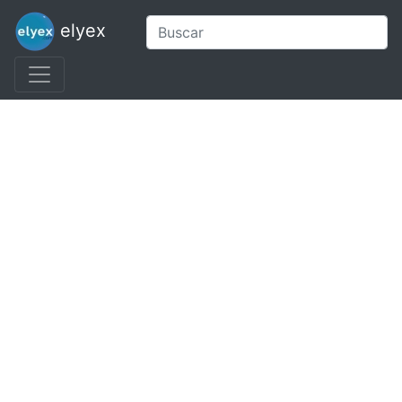
elyex