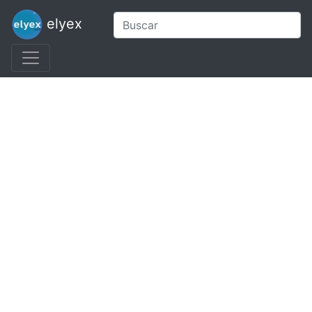
elyex