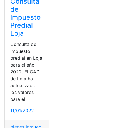
Consulta
de
Impuesto
Predial
Loja
Consulta de
impuesto
predial en Loja
para el año
2022. El GAD
de Loja ha
actualizado
los valores
para el
11/01/2022
bienes inmuebles
,
consultar
,
Impuesto predial
,
Loja
,
tribu