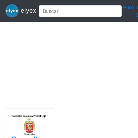
Buró
elyex
C