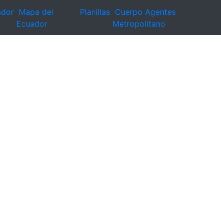
ador
Mapa del
Planillas
Cuerpo Agentes
Ecuador
Metropolitano