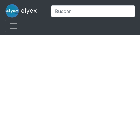
elyex