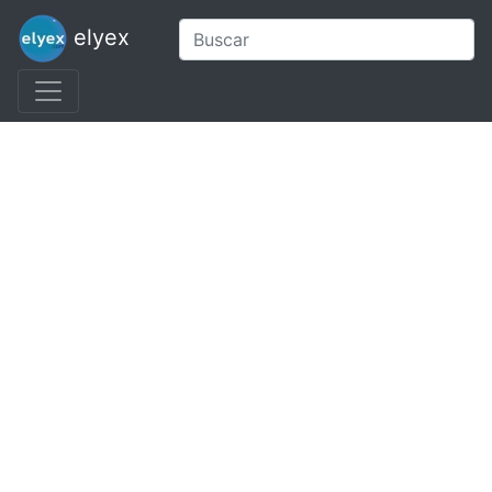
elyex