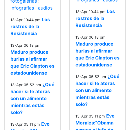
fotogalerías
:
infografías
:
audios
Los
13-Apr 10:44 pm
rostros de la
Los
13-Apr 10:44 pm
Resistencia
rostros de la
Resistencia
13-Apr 06:18 pm
Maduro produce
13-Apr 06:18 pm
burlas al afirmar
Maduro produce
que Eric Clapton es
burlas al afirmar
estadounidense
que Eric Clapton es
estadounidense
¿Qué
13-Apr 05:52 pm
hacer si te atoras
¿Qué
13-Apr 05:52 pm
con un alimento
hacer si te atoras
mientras estás
con un alimento
solo?
mientras estás
solo?
Evo
13-Apr 05:11 pm
Morales:“Obama
Evo
13-Apr 05:11 pm
parece el jefe de