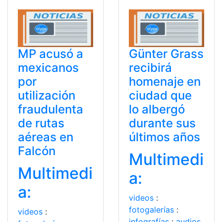
MP acusó a
Günter Grass
mexicanos
recibirá
por
homenaje en
utilización
ciudad que
fraudulenta
lo albergó
de rutas
durante sus
aéreas en
últimos años
Falcón
Multimedi
Multimedi
a:
a:
videos
:
fotogalerías
:
videos
:
infografías
:
audios