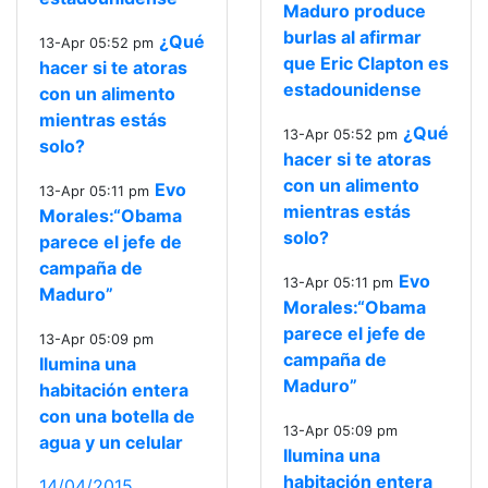
Maduro produce
burlas al afirmar
¿Qué
13-Apr 05:52 pm
que Eric Clapton es
hacer si te atoras
estadounidense
con un alimento
mientras estás
¿Qué
13-Apr 05:52 pm
solo?
hacer si te atoras
con un alimento
Evo
13-Apr 05:11 pm
mientras estás
Morales:“Obama
solo?
parece el jefe de
campaña de
Evo
13-Apr 05:11 pm
Maduro”
Morales:“Obama
parece el jefe de
13-Apr 05:09 pm
campaña de
Ilumina una
Maduro”
habitación entera
con una botella de
13-Apr 05:09 pm
agua y un celular
Ilumina una
habitación entera
14/04/2015