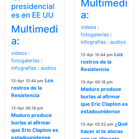
Multimedi
presidencial
a:
es en EE UU
Multimedi
videos
:
fotogalerías
:
a:
infografías
:
audios
videos
:
Los
13-Apr 10:44 pm
fotogalerías
:
rostros de la
infografías
:
audios
Resistencia
Los
13-Apr 10:44 pm
13-Apr 06:18 pm
rostros de la
Maduro produce
Resistencia
burlas al afirmar
que Eric Clapton es
13-Apr 06:18 pm
estadounidense
Maduro produce
burlas al afirmar
¿Qué
13-Apr 05:52 pm
que Eric Clapton es
hacer si te atoras
estadounidense
con un alimento