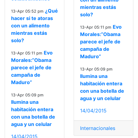
mientras estás
¿Qué
13-Apr 05:52 pm
solo?
hacer si te atoras
con un alimento
Evo
13-Apr 05:11 pm
mientras estás
Morales:“Obama
solo?
parece el jefe de
campaña de
Evo
13-Apr 05:11 pm
Maduro”
Morales:“Obama
parece el jefe de
13-Apr 05:09 pm
campaña de
Ilumina una
Maduro”
habitación entera
con una botella de
13-Apr 05:09 pm
agua y un celular
Ilumina una
habitación entera
14/04/2015
con una botella de
agua y un celular
Internacionales
14/04/2015